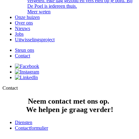
vergeten: elke dag gezond en vers eten op je bord. Bij
De Poel is iedereen thuis.
Meer weten
Onze huizen
Over ons
Nieuws
Jobs
Uitwisselingsproject
Steun ons
Contact
CTA
Social
media
Contact
Neem contact met ons op.
We helpen je graag verder!
Diensten
Contactformulier