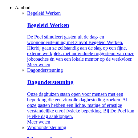
Overslaan
Aanbod
en
Begeleid Werken
Hoofdnavigatie
naar
de
Begeleid Werken
inhoud
gaan
De Poel stimuleert gasten uit de dag- en
woonondersteuning met zinvol Begeleid Werken.
Hierbij gaan ze zelfstandig aan de slag op een fijne,
externe werkplek: met individuele ruggesteun van onze
jobcoaches én van een lokale mentor op de werkvloer.
Meer weten
Dagondersteuning
Dagondersteuning
Onze daghuizen staan open voor mensen met een
beperking die een zinvolle dagbesteding zoeken. Al
onze gasten hebben een lichte, matige of ernstige
verstandelijke en/of fysieke beperking. Bij De Poel kan
je elke dag aankloppen.
Meer weten
Woonondersteuning