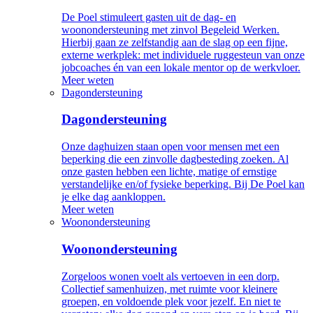
De Poel stimuleert gasten uit de dag- en
woonondersteuning met zinvol Begeleid Werken.
Hierbij gaan ze zelfstandig aan de slag op een fijne,
externe werkplek: met individuele ruggesteun van onze
jobcoaches én van een lokale mentor op de werkvloer.
Meer weten
Dagondersteuning
Dagondersteuning
Onze daghuizen staan open voor mensen met een
beperking die een zinvolle dagbesteding zoeken. Al
onze gasten hebben een lichte, matige of ernstige
verstandelijke en/of fysieke beperking. Bij De Poel kan
je elke dag aankloppen.
Meer weten
Woonondersteuning
Woonondersteuning
Zorgeloos wonen voelt als vertoeven in een dorp.
Collectief samenhuizen, met ruimte voor kleinere
groepen, en voldoende plek voor jezelf. En niet te