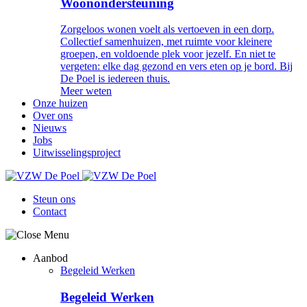
Woonondersteuning
Zorgeloos wonen voelt als vertoeven in een dorp.
Collectief samenhuizen, met ruimte voor kleinere
groepen, en voldoende plek voor jezelf. En niet te
vergeten: elke dag gezond en vers eten op je bord. Bij
De Poel is iedereen thuis.
Meer weten
Onze huizen
Over ons
Nieuws
Jobs
Uitwisselingsproject
Steun ons
Contact
CTA
Aanbod
Begeleid Werken
Hoofdnavigatie
Begeleid Werken