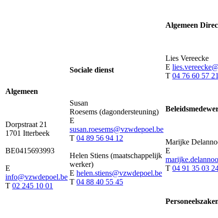
Algemeen Direc
Lies Vereecke
E
lies.vereecke
Sociale dienst
T
04 76 60 57 2
Algemeen
Susan
Beleidsmedewer
Roesems (dagondersteuning)
E
Dorpstraat 21
susan.roesems@vzwdepoel.be
1701 Itterbeek
T
04 89 56 94 12
Marijke Delann
BE0415693993
E
Helen Stiens (maatschappelijk
marijke.delann
werker)
E
T
04 91 35 03
2
E
helen.stiens@vzwdepoel.be
info@vzwdepoel.be
T
04 88 40 55 45
T
02 245 10 01
Personeelszake